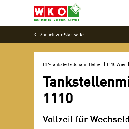
Zum Hauptinhalt springen
Zur Navigation springen
Zum Footer springen
Dein Tankstellenjob Wien
Zurück zur Startseite
BP-Tankstelle Johann Hafner
|
1110
Wien
Tankstellenmi
1110
Vollzeit für Wechsel