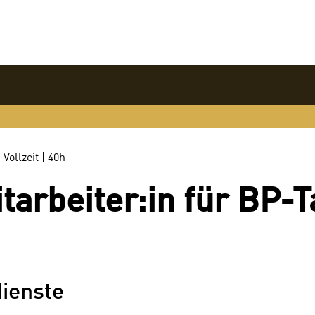
|
Vollzeit
|
40
h
tarbeiter:in für BP-T
dienste