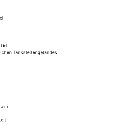
rei
 Ort
lichen Tankstellengeländes
sein
eil